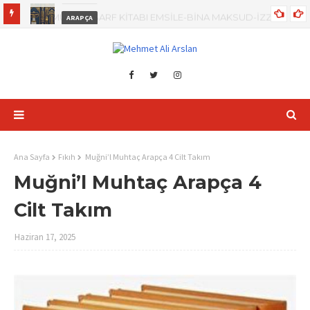
ARAPÇA
-
SİLSİLETÜ'L NAHİV KİTABI- TANZİM DR. MEHMET ALİ ARSLAN
Ana Sayfa
Fıkıh
Muğni’l Muhtaç Arapça 4 Cilt Takım
Muğni’l Muhtaç Arapça 4
Cilt Takım
Haziran 17, 2025