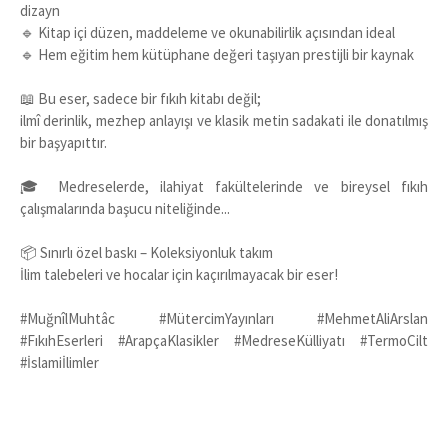
dizayn
🔹 Kitap içi düzen, maddeleme ve okunabilirlik açısından ideal
🔹 Hem eğitim hem kütüphane değeri taşıyan prestijli bir kaynak
📖 Bu eser, sadece bir fıkıh kitabı değil;
ilmî derinlik, mezhep anlayışı ve klasik metin sadakati ile donatılmış
bir başyapıttır.
🎓 Medreselerde, ilahiyat fakültelerinde ve bireysel fıkıh
çalışmalarında başucu niteliğinde...
📦 Sınırlı özel baskı – Koleksiyonluk takım
İlim talebeleri ve hocalar için kaçırılmayacak bir eser!
#MuğnîlMuhtâc #MütercimYayınları #MehmetAliArslan
#FıkıhEserleri #ArapçaKlasikler #MedreseKülliyatı #TermoCilt
#İslamiİlimler