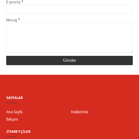
E-posta
*
Mesaj
*
SAYFALAR
Ana Sayfa
Hakkımda
İletişim
ZİYARETÇİLER