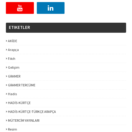
ETIKETLER
AKİDE
Arapça
Fıkıh
Gelişim
GRAMER
GRAMER TERCÜME
Hadis
HADİS-KÜRTÇE
HADİS-KÜRTÇE-TÜRKÇE ARAPÇA
MÜTERCİM YAYINLARI
Resim