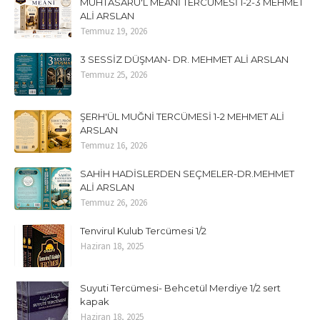
MUHTASARÜ'L MEANİ TERCÜMESİ 1-2-3 MEHMET
ALİ ARSLAN
Temmuz 19, 2026
3 SESSİZ DÜŞMAN- DR. MEHMET ALİ ARSLAN
Temmuz 25, 2026
ŞERH'ÜL MUĞNİ TERCÜMESİ 1-2 MEHMET ALİ
ARSLAN
Temmuz 16, 2026
SAHİH HADİSLERDEN SEÇMELER-DR.MEHMET
ALİ ARSLAN
Temmuz 26, 2026
Tenvirul Kulub Tercümesi 1/2
Haziran 18, 2025
Suyuti Tercümesi- Behcetül Merdiye 1/2 sert
kapak
Haziran 18, 2025