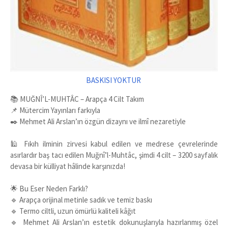
BASKISI YOKTUR
📚 MUĞNÎ’L-MUHTÂC – Arapça 4 Cilt Takım
📌 Mütercim Yayınları farkıyla
✒️ Mehmet Ali Arslan’ın özgün dizaynı ve ilmî nezaretiyle
🕌 Fıkıh ilminin zirvesi kabul edilen ve medrese çevrelerinde
asırlardır baş tacı edilen Muğnî’l-Muhtâc, şimdi 4 cilt – 3200 sayfalık
devasa bir külliyat hâlinde karşınızda!
🌟 Bu Eser Neden Farklı?
🔹 Arapça orijinal metinle sadık ve temiz baskı
🔹 Termo ciltli, uzun ömürlü kaliteli kâğıt
🔹 Mehmet Ali Arslan’ın estetik dokunuşlarıyla hazırlanmış özel